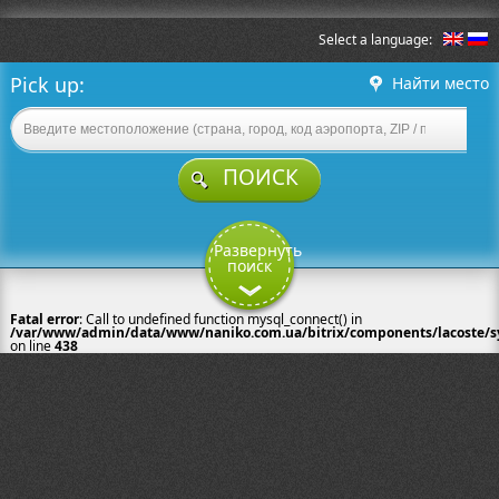
Select a language:
Pick up:
Найти место
ПОИСК
Развернуть
поиск
Fatal error
: Call to undefined function mysql_connect() in
/var/www/admin/data/www/naniko.com.ua/bitrix/components/lacoste/sy
on line
438